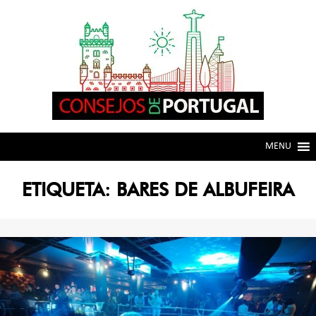
Skip
Skip
to
to
navigation
content
MENU
ETIQUETA:
BARES DE ALBUFEIRA