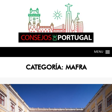
Skip
Skip
to
to
navigation
content
MENU
CATEGORÍA:
MAFRA