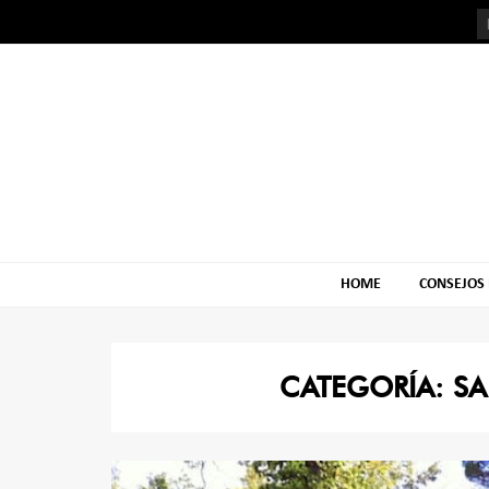
Skip
Skip
to
to
navigation
content
HOME
CONSEJOS
CATEGORÍA:
SA