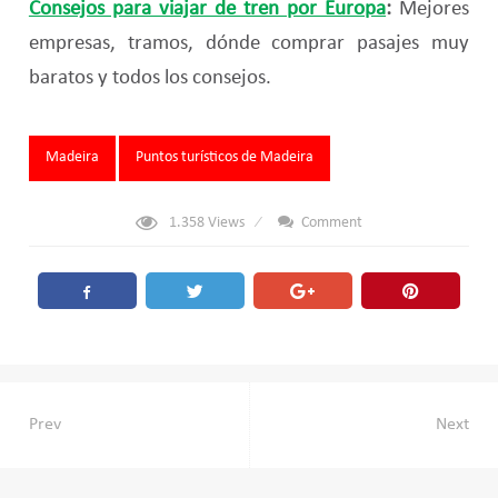
Consejos para viajar de tren por Europa
:
Mejores
empresas, tramos, dónde comprar pasajes muy
baratos y todos los consejos.
Tags:
Madeira
Puntos turísticos de Madeira
1.358
Views
Comment
Navegación
Prev
Next
de