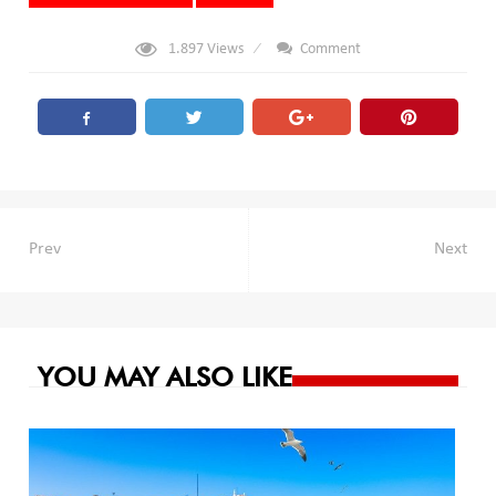
1.897
Views
Comment
Navegación
Prev
Next
de
entradas
YOU MAY ALSO LIKE