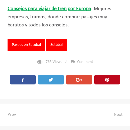
Consejos para viajar de tren por Europa
:
Mejores
empresas, tramos, donde comprar pasajes muy
baratos y todos los consejos.
Tags:
Paseos en Setúbal
Setúbal
763
Views
Comment
Navegación
Prev
Next
de