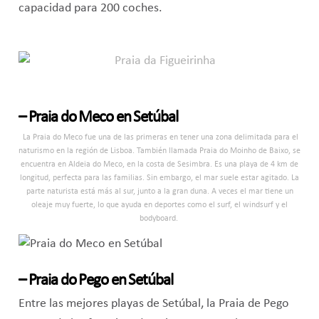
capacidad para 200 coches.
– Praia do Meco en Setúbal
La Praia do Meco fue una de las primeras en tener una zona delimitada para el
naturismo en la región de Lisboa. También llamada Praia do Moinho de Baixo, se
encuentra en Aldeia do Meco, en la costa de Sesimbra. Es una playa de 4 km de
longitud, perfecta para las familias. Sin embargo, el mar suele estar agitado. La
parte naturista está más al sur, junto a la gran duna. A veces el mar tiene un
oleaje muy fuerte, lo que ayuda en deportes como el surf, el windsurf y el
bodyboard.
– Praia do Pego en Setúbal
Entre las mejores playas de Setúbal, la Praia de Pego