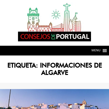
Skip
Skip
to
to
navigation
content
MENU
ETIQUETA:
INFORMACIONES DE
ALGARVE