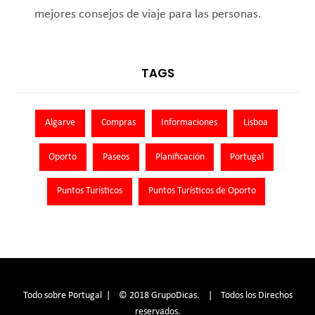
mejores consejos de viaje para las personas.
TAGS
Algarve
Compras
Informaciones
Lisboa
Oporto
Paseos
Planificación
Portugal
Puntos Turísticos
Puntos Turísticos de Oporto
Todo sobre Portugal | © 2018 GrupoDicas. | Todos los Direchos
reservados.