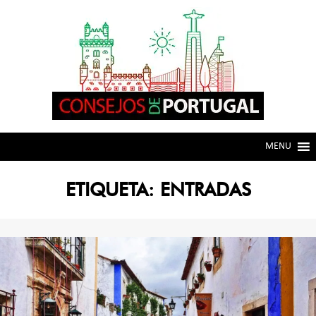
Skip
Skip
to
to
navigation
content
MENU
ETIQUETA:
ENTRADAS