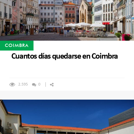
COIMBRA
Cuantos días quedarse en Coimbra
2.595
0