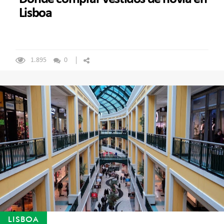
Lisboa
1.895
0
LISBOA