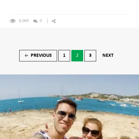
6.065
0
Navegación
PREVIOUS
1
2
3
NEXT
←
de
entradas