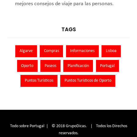
mejores consejos de viaje para las personas.
TAGS
Algarve
Compras
Informaciones
Lisboa
Oporto
Paseos
Planificación
Portugal
Puntos Turísticos
Puntos Turísticos de Oporto
Todo sobre Portugal | © 2018 GrupoDicas. | Todos los Direchos
reservados.