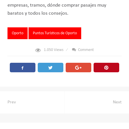
empresas, tramos, dónde comprar pasajes muy
baratos y todos los consejos.
Tags:
Oporto
Puntos Turísticos de Oporto
1.050
Views
Comment
Navegación
Prev
Next
de
entradas