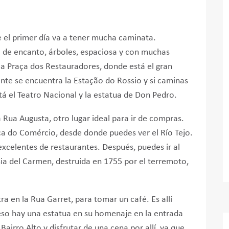
 el primer día va a tener mucha caminata.
a de encanto, árboles, espaciosa y con muchas
la Praça dos Restauradores, donde está el gran
ente se encuentra la Estação do Rossio y si caminas
tá el Teatro Nacional y la estatua de Don Pedro.
a Rua Augusta, otro lugar ideal para ir de compras.
aça do Comércio, desde donde puedes ver el Río Tejo.
excelentes de restaurantes. Después, puedes ir al
sia del Carmen, destruida en 1755 por el terremoto,
ra en la Rua Garret, para tomar un café. Es allí
so hay una estatua en su homenaje en la entrada
airro Alto y disfrutar de una cena por allí, ya que