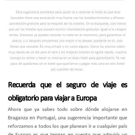
Otra sugerencia excelente para quien va a reservar el hotel es que este
buscador tiene una asociación muy fuerte con los establecimientos y ofrecen
cancelación gratuita para la mayoría de los hoteles. En la búsqueda, solo tienes
que ver los hoteles que poseen escrito «Cancelación gratuita» igual a la imagen
arriba. Entonces ya puedes reservar tu hotel en el momento, para garantizar el
precio, y si después encuentras uno mejor o no deseas quedarte en él, solo
tienes que cancelar. Es muy simple y sin costo alguno. Como los precios suben
muy rápido de un día para el otro y los mejores hoteles se agota rápido, nuestro
consejo es entrar y hacer tu reserva en un buen hotel para garantizarlo. Ya nos
paso de quedarnos sin el hotel que queríamos y pagar más caro en otro hotel
por cuestión de horas.
Recuerda que el seguro de viaje es
obligatorio para viajar a Europa
Ahora que ya sabes todo sobre dónde alojarse en
Braganza en Portugal, una sugerencia importante que
reforzamos a todos los que planean ir a cualquier país
de Europa es que tengan en cuenta que adquirir un