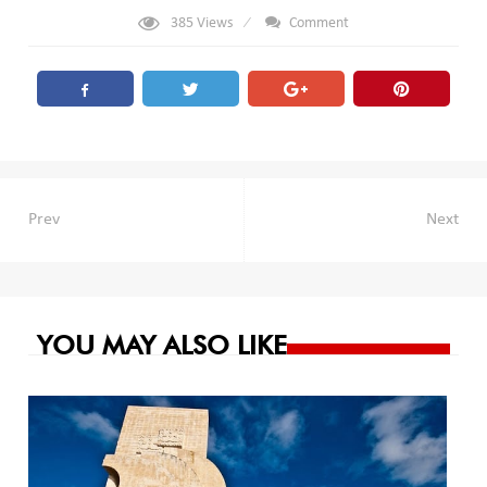
385
Views
Comment
Navegación
Prev
Next
de
entradas
YOU MAY ALSO LIKE