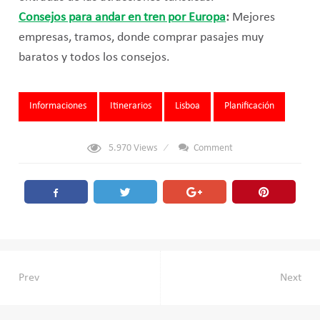
Consejos para andar en tren por Europa
:
Mejores
empresas, tramos, donde comprar pasajes muy
baratos y todos los consejos.
Tags:
Informaciones
Itinerarios
Lisboa
Planificación
5.970
Views
Comment
Navegación
Prev
Next
de