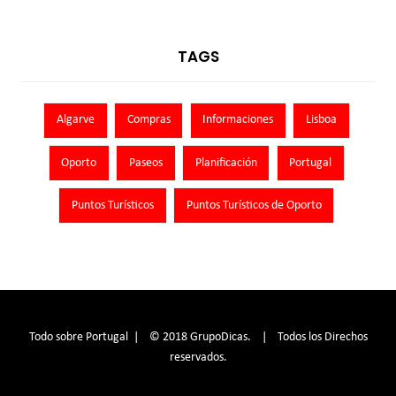
TAGS
Algarve
Compras
Informaciones
Lisboa
Oporto
Paseos
Planificación
Portugal
Puntos Turísticos
Puntos Turísticos de Oporto
Todo sobre Portugal | © 2018 GrupoDicas. | Todos los Direchos
reservados.