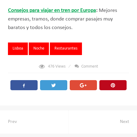
Consejos para viajar en tren por Europa
:
Mejores
empresas, tramos, donde comprar pasajes muy
baratos y todos los consejos.
Tags:
Lisboa
Noche
Restaurantes
476
Views
Comment
Navegación
Prev
Next
de