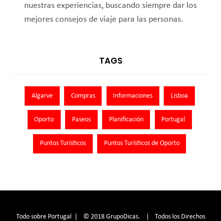
nuestras experiencias, buscando siempre dar los
mejores consejos de viaje para las personas.
TAGS
Algarve
Compras
Informaciones
Lisboa
Oporto
Paseos
Planificación
Portugal
Puntos Turísticos
Puntos Turísticos de Oporto
Todo sobre Portugal | © 2018 GrupoDicas. | Todos los Direchos