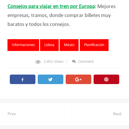
Consejos para viajar en tren por Europa
:
Mejores
empresas, tramos, donde comprar billetes muy
baratos y todos los consejos.
Tags:
Informaciones
Lisboa
Meses
Planificación
2.851
Views
Comment
Navegación
Prev
Next
de