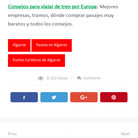
Consejos para viajar de tren por Europa
:
Mejores
empresas, tramos, dónde comprar pasajes muy
baratos y todos los consejos.
Tags:
Algarve
Paseos en Algarve
Puntos turísticos de Algarve
8.223
Views
Comment
Navegación
Prev
Next